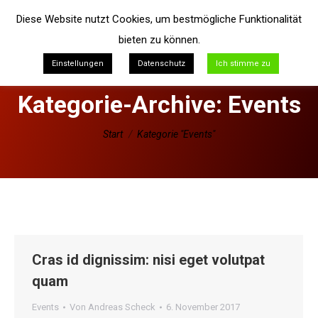
Diese Website nutzt Cookies, um bestmögliche Funktionalität
bieten zu können.
Einstellungen
Datenschutz
Ich stimme zu
Kategorie-Archive:
Events
Sie befinden sich hier:
Start
Kategorie "Events"
Cras id dignissim: nisi eget volutpat
quam
Events
Von
Andreas Scheck
6. November 2017