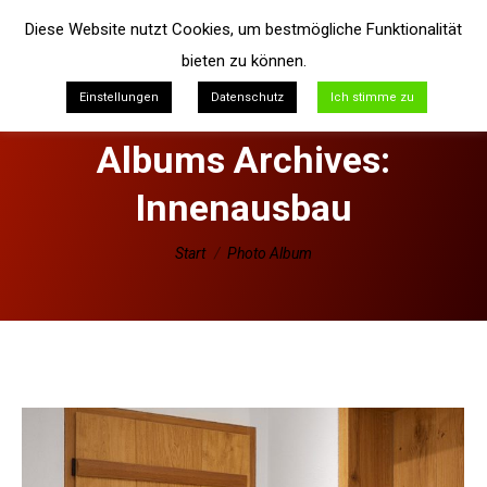
Diese Website nutzt Cookies, um bestmögliche Funktionalität
bieten zu können.
Einstellungen
Datenschutz
Ich stimme zu
Albums Archives:
Innenausbau
Sie befinden sich hier:
Start
Photo Album