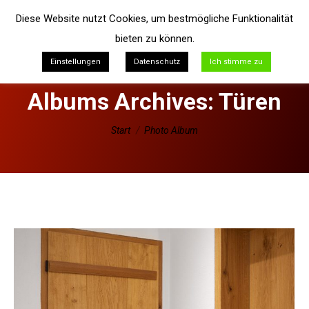
Diese Website nutzt Cookies, um bestmögliche Funktionalität
bieten zu können.
Einstellungen
Datenschutz
Ich stimme zu
Albums Archives:
Türen
Sie befinden sich hier:
Start
Photo Album