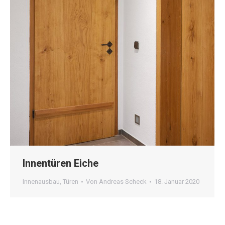
Innentüren Eiche
Innenausbau
,
Türen
Von
Andreas Scheck
18. Januar 2020